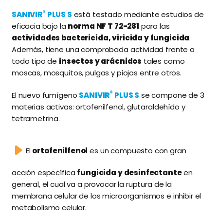
®
SANIVIR
PLUS S
está testado mediante estudios de
eficacia bajo la
norma NF T 72-281
para las
actividades bactericida, viricida y fungicida
.
Además, tiene una comprobada actividad frente a
todo tipo de
insectos y arácnidos
tales como
moscas, mosquitos, pulgas y piojos entre otros.
®
El nuevo fumígeno
SANIVIR
PLUS S
se compone de 3
materias activas: ortofenilfenol, glutaraldehído y
tetrametrina.
El
ortofenilfenol
es un compuesto con gran
acción específica
fungicida y desinfectante
en
general, el cual va a provocar la ruptura de la
membrana celular de los microorganismos e inhibir el
metabolismo celular.