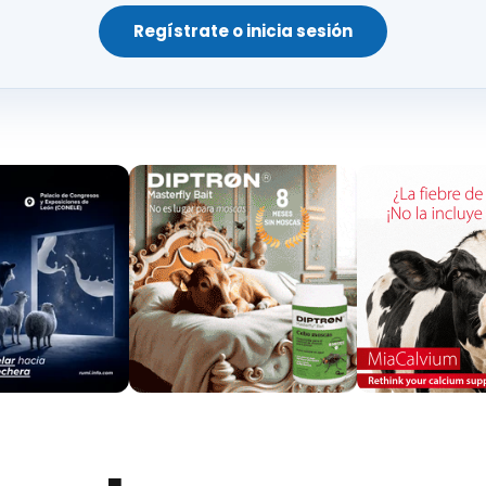
erre
.
Regístrate o inicia sesión
 a la distribución como responsables de la crisis. Se
as,
la entrada de leche barata procedente de Franc
 baja
en el mercado nacional.
 de:
vorables
ustificación clara
para abaratar costes
scalía por posibles
prácticas ilegales en la fijación 
tintos puntos del país. En Castilla y León, los ganad