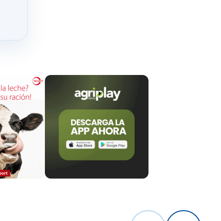
gún
ia o
de precios
.
eros han