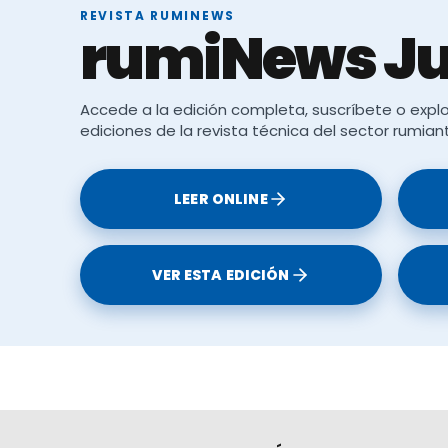
REVISTA RUMINEWS
rumiNews Ju
n leche, el sector denuncia que
la dinámica actual f
Accede a la edición completa, suscríbete o explo
lita la producción interna
.
ediciones de la revista técnica del sector rumian
LEER ONLINE
la esquina, el sector lácteo se encuentra en un mo
VER ESTA EDICIÓN
 medidas urgentes por parte del Gobierno para garan
ia y evitar que los ganaderos sigan vendiendo por 
tor advierte:
sin cambios inmediatos, la crisis podrí
adera en España
.