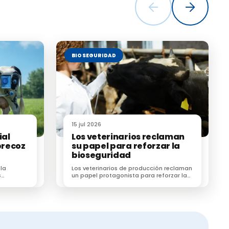
tes de
primario
BIOSEGURIDAD
15 jul 2026
ial
Los veterinarios reclaman
precoz
su papel para reforzar la
bioseguridad
 la
Los veterinarios de producción reclaman
cturales
s
un papel protagonista para reforzar la
egún un
bioseguridad en las explotaciones
ganaderas