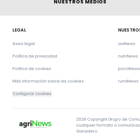
NUESTROS MEDIOS
Referencias:
Cadena SER. ¿Cómo se le pone precio a la le
LEGAL
NUESTRO
ASAJA Castilla y León. Precios a la baja y c
Aviso legal
aviNews
Política de privacidad
nutriNews
Le puede interesar
Política de cookies
porciNews
La ciencia investiga insectos como alternativa
Más información sobre las cookies
rumiNews
La ganadería extensiva como sumidero de car
Configurar cookies
El Programa Nacional de Erradicación de la Tu
2026 Copyright Grupo de Comuni
Hacia una visión equilibrada de la ganadería: p
cualquier formato o comunicaci
producción cárnica
Ganadero.