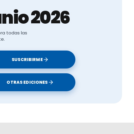
nio 2026
avorece la
ra todas las
te.
SUSCRIBIRME
mento
OTRAS EDICIONES
tizar el
debajo de
a derivar en