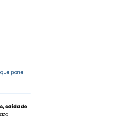
s que pone
s, caída de
naza