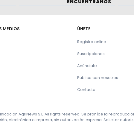
ENCUÉNTRANOS
che? El sector renegocia contratos.
S MEDIOS
ÚNETE
ostes disparados.
Registro online
Suscripciones
Anúnciate
 para alimentar al ganado
Publica con nosotros
bono
Contacto
berculosis Bovina en España
cación AgriNews S.L. All rights reserved. Se prohíbe la reproducci
romoción de los beneficios de los sistemas de pastiz
ón, electrónica o impresa, sin autorización expresa. Solicitar autor