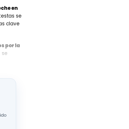
eche en
testas se
as clave
s por la
 se
aciones
nido
onde
muchas