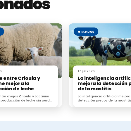
ionados
ran una situación “injustificada”, denunciando
recor
.
 amplio de conflictividad agraria, donde el sector 
S
GRANJAS
cción
26
17 jul 2026
ce entre Crioula y
La inteligencia artific
e mejora la
mejora la detección 
ción de leche
de la mastitis
entre ovejas Crioula y Lacaune
La inteligencia artificial mejora
a actual situación podría tener consecuencias estru
 producción de leche sin perder
detección precoz de la mastiti
ción al pastoreo
subclínica en vacas lecheras s
estudio