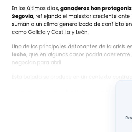
En los últimos días,
ganaderos han protagoniza
Segovia
, reflejando el malestar creciente ante
suman a un clima generalizado de conflicto en
como Galicia y Castilla y León.
Uno de los principales detonantes de la crisis e
leche
, que en algunos casos podría caer entre
negocian para abril.
Esta bajada se produce en un contexto contradi
Los costes de producción siguen al alza
(ene
El precio en origen podría situarse
por debajo
consideran el umbral mínimo de rentabilidad
Reg
Las organizaciones agrarias denuncian que esta