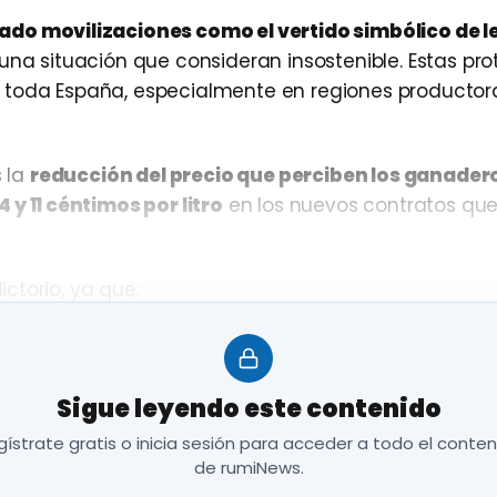
do movilizaciones como el vertido simbólico de l
 una situación que consideran insostenible. Estas pro
 toda España, especialmente en regiones productor
s la
reducción del precio que perciben los ganadero
4 y 11 céntimos por litro
en los nuevos contratos que
ctorio, ya que:
rgía, alimentación animal, fertilizantes).
 de los 45 céntimos/litro
, nivel que muchas explot
Sigue leyendo este contenido
.
ístrate gratis o inicia sesión para acceder a todo el conte
de rumiNews.
 situación deja al sector en una posición límite, d