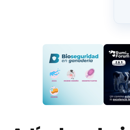
granjas no cubren costes y se enfrentan al ci
El sector también señala a la industria láctea y
denuncian organizaciones como Unións Agrari
Portugal estaría presionando los precios a la
Además, los ganaderos acusan a las industrias
Imponer condiciones contractuales desfa
Aplicar
rebajas coordinadas de precios sin j
Utilizar leche importada como herramienta 
Incluso se han presentado denuncias ante la Fi
Protestas y tensión en el campo
El malestar ha derivado en movilizaciones en dis