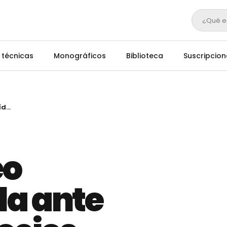
¿Qué e
 técnicas
Monográficos
Biblioteca
Suscripcion
El sector lácteo español estalla ante la caída de precios
eo
la ante