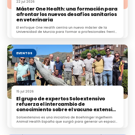
22 jul 2026
Máster One Health: una formación para
afrontar los nuevos desafíos sanitarios
en veterinaria
El enfoque One Health centra un nuevo máster de la
Universidad de Murcia para formar a profesionales frente
a zoonosis, resistencias e IA.
EVENTOS
15 jul 2026
El grupo de expertos Soloextensivo
refuerza el intercambio de
conocimiento sobre el vacuno extensivo
en su encuentro anual
Soloextensivo es una iniciativa de Boehringer Ingelheim
Animal Health España que surgió para generar un espacio
de conexión entre profesionales dedicados a la
ganadería extensiva.