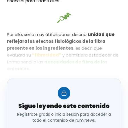
esencial para todos ellos.
Por ello, sería muy útil disponer de una
unidad que
reflejara los efectos fisiológicos de la fibra
presente en los ingredientes
, es decir, que
evaluara su
“fibrosidad”
y permitiera establecer de
forma sencilla las
necesidades de fibra de los
animales.
Sigue leyendo este contenido
DE LA FIBRA BRUTA A LA FIBRA DIETÉTICA:
Regístrate gratis o inicia sesión para acceder a
UN LARGO CAMINO HACIA UNA
todo el contenido de rumiNews.