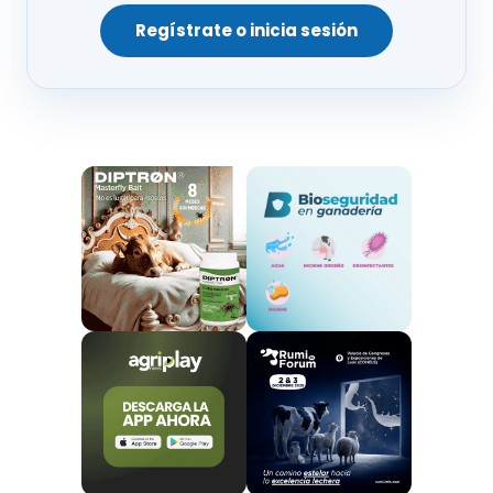
DEFINICIÓN FUNCIONAL
Regístrate o inicia sesión
Fibra bruta
Durante mucho tiempo, la fibra ha sido objeto de
debate, tanto por la
falta de una definición
que la
identificara de forma inequívoca como por los
métodos empleados para su determinación.
El concepto de fibra ha estado históricamente
condicionado por
la técnica utilizada para su
cuantificación.
A principios del siglo XIX se desarrolló y estandarizó el
método de la fibra
bruta
, que fue ampliamente
utilizado hasta finales del siglo pasado.