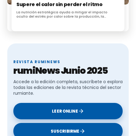
Supere el calor sin perder el ritmo
Estas diferencias responden a la
función fisiológica
La nutrición estratégica ayuda a mitigar el impacto
que desempeña cada tipo celular dentro del tejido y,
oculto del estrés por calor sobre la producción, la
en conjunto, en la planta.
reproducción y la salud podal.
La interacción entre la composición química y la
estructura física de las paredes celulares vegetales
REVISTA RUMINEWS
determina las propiedades
físicas de
cada
rumiNews Junio 2025
ingrediente,
que pueden tener tanta o incluso más
relevancia que su composición química, aunque
Accede a la edición completa, suscríbete o explora
también resultan difíciles de evaluar y cuantificar.
todas las ediciones de la revista técnica del sector
rumiante.
LEER ONLINE
Fibra dietética
SUSCRIBIRME
Hasta hace unos 50 años no se alcanzó un consenso