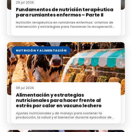
29 jul 2026
No obstante,
a pesar de estas limitaciones, la
Fundamentos de nutrición terapéutica
para rumiantes enfermos – Parte II
determinación de la fibra bruta
ha resultado
muy útil para evaluar el valor nutritivo de
Nutrición terapéutica en rumiantes enfermos: criterios de
intervención y estrategias para favorecer la recuperación
alimentos con bajo contenido en fibra,
clínica.
especialmente en animales no rumiantes.
NUTRICIÓN Y ALIMENTACIÓN
En la actualidad, en la Unión Europea,
la fibra bruta
continúa siendo el método oficial para
declarar el contenido en fibra en el etiquetado
de los piensos y materias primas
(Reglamento
08 jul 2026
(CE) Nº 767/2009).
Asimismo, es la medida de
Alimentación y estrategias
referencia recogida en el catálogo de materias
nutricionales para hacer frente al
estrés por calor en vacuno lechero
primas para piensos
(Reglamento (UE) 2022/1104)
,
con la única excepción de la celulosa purificada en
Ajustes nutricionales y de manejo para sostener la
producción, la salud y el bienestar durante episodios de
polvo.
estrés por calor.