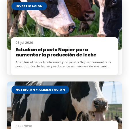
INVESTIGACIÓN
La dificultad para encontrar una definición y una
metodología adecuadas que sirvieran como
alternativa a la fibra bruta radica en la
heterogeneidad de los compuestos químicos a
cuantificar. No existen “sustancias patrón” con las que
03 jul 2026
establecer comparaciones y, además, estos
Estudian el pasto Napier para
compuestos se localizan mayoritariamente en la
aumentar la producción de leche
pared celular vegetal.
Sustituir el heno tradicional por pasto Napier aumenta la
producción de leche y reduce las emisiones de metano
según un estudio
En una planta —ya sea la planta entera, las hojas, el
fruto o la cáscara del fruto— existen numerosos
tejidos, formados por
tipos de células muy
NUTRICIÓN Y ALIMENTACIÓN
distintos
que, a su vez, están protegidos por
paredes celulares con
composiciones químicas,
estructuras y características físicas muy
variables.
01 jul 2026