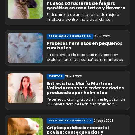
nuevos caracteres de mejora
genética en raza Latxa y Navarra
El desarrollo de un esquema de mejora
implica el control individual de los
animales y para ello se introdujo la
identificación individual con microchip.
10 dic 2021
PATOLOGÍA Y DIAGNÓSTICO
Procesos nerviosos en pequeños
rumiantes
La presencia de procesos nerviosos en
explotaciones de pequeños rumiantes es
frecuente, y a veces, llegar a un
diagnóstico es complicado debido a que
los signos clínicos y lesiones postmortem
21 oct 2021
EVENTOS
son poco específicos.
Entrevista a María Martínez
Valladares sobre enfermedades
producidas por helmintos
Pertenezco a un grupo de investigación de
la Universidad de León denominado
ENTROPIA, donde trabajo en la línea del
control de enfermedades producidas por
parásitos helmintos.
21 sept 2021
PATOLOGÍA Y DIAGNÓSTICO
Criptosporidiosis neonatal
bovina: consecuencias y