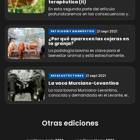
terapéutica (II)
En esta segunda parte del artículo
profundizaremos en las consecuencias y
terapéutica de la criptosporidiosis
21 sept 2021
PATOLOGÍA Y DIAGNÓSTICO
¿Por qué aparecen las cojeras en
la granja?
La podología bovina es clave para el
bienestar animal y está estrechamente
relacionada con la sostenibilidad y
rentabilidad de nuestra granja
21 sept 2021
RAZAS AUTÓCTONAS
La vaca Murciano-Levantina
La raza bovina Murciano-Levantina,
conocida y demandada en el Levante, era
imprescindible para el laboreo de huertas
o transporte de productos agrícolas
Otras ediciones